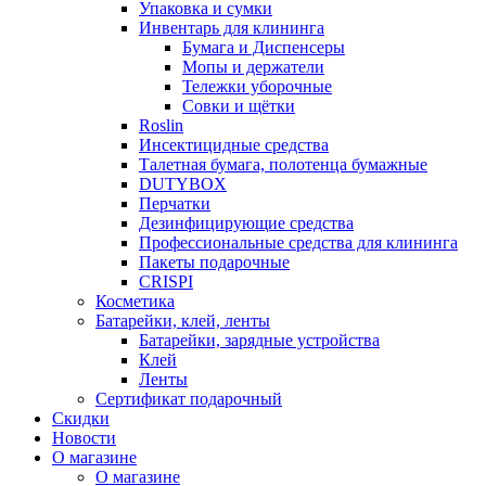
Упаковка и сумки
Инвентарь для клининга
Бумага и Диспенсеры
Мопы и держатели
Тележки уборочные
Совки и щётки
Roslin
Инсектицидные средства
Талетная бумага, полотенца бумажные
DUTYBOX
Перчатки
Дезинфицирующие средства
Профессиональные средства для клининга
Пакеты подарочные
CRISPI
Косметика
Батарейки, клей, ленты
Батарейки, зарядные устройства
Клей
Ленты
Сертификат подарочный
Скидки
Новости
О магазине
О магазине