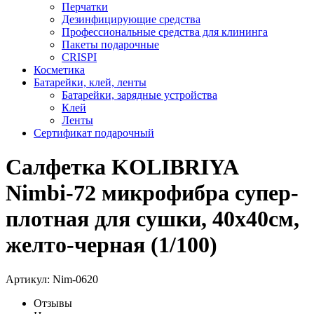
Перчатки
Дезинфицирующие средства
Профессиональные средства для клининга
Пакеты подарочные
CRISPI
Косметика
Батарейки, клей, ленты
Батарейки, зарядные устройства
Клей
Ленты
Сертификат подарочный
Салфетка KOLIBRIYA
Nimbi-72 микрофибра супер-
плотная для сушки, 40х40см,
желто-черная (1/100)
Артикул:
Nim-0620
Отзывы