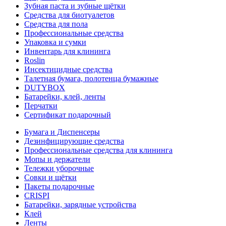
Зубная паста и зубные щётки
Средства для биотуалетов
Средства для пола
Профессиональные средства
Упаковка и сумки
Инвентарь для клининга
Roslin
Инсектицидные средства
Талетная бумага, полотенца бумажные
DUTYBOX
Батарейки, клей, ленты
Перчатки
Сертификат подарочный
Бумага и Диспенсеры
Дезинфицирующие средства
Профессиональные средства для клининга
Мопы и держатели
Тележки уборочные
Совки и щётки
Пакеты подарочные
CRISPI
Батарейки, зарядные устройства
Клей
Ленты