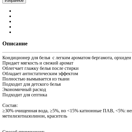
Избранное
Описание
Кондиционер для белья с легким ароматом бергамота, орхидеи
Придает мягкость и свежий аромат
Облегчает глажку белья после стирки
Обладает антистатическим эффектом
Полностью вымывается из ткани
Подходит для детского белья
Экономичный расход
Подходит для септика
Состав:
≥30% очищенная вода, ≥5%, но <15% катионные ПАВ, <5%: неио
метилизотиазолинон, краситель
Способ применения: