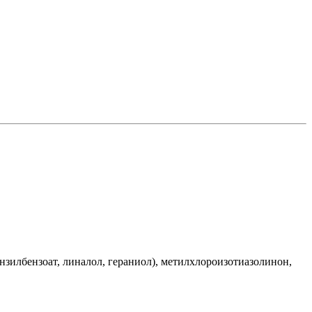
зилбензоат, линалол, гераниол), метилхлороизотиазолинон,