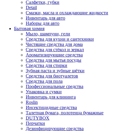
Салфетки, губки
Detail
Смазки, масла и охлаждающие жидкости
Инвентарь для авто
Наборы для авто
Бытовая химия
Мыло, шампуни, гели
Средства для кухни и сантехники
Чистящие средства для дома
Средства для стёкол и зеркал
Ароматизирующие средства
Средства для мытья посуды
Средства для стирки
Зубная паста и зубные щётки
Средства для биотуалетов
Средства для пола
Профессиональные средства
Упаковка и сумки
Инвентарь для клининга
Roslin
Инсектицидные средства
Талетная бумага, полотенца бумажные
DUTYBOX
Перчатки
Дезинфицирующие средства