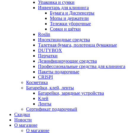
Упаковка и сумки
Инвентарь для клининга
Бумага и Диспенсеры
Мопы и держатели
Тележки уборочные
Совки и щётки
Roslin
Инсектицидные средства
Талетная бумага, полотенца бумажные
DUTYBOX
Перчатки
Дезинфицирующие средства
Профессиональные средства для клининга
Пакеты подарочные
CRISPI
Косметика
Батарейки, клей, ленты
Батарейки, зарядные устройства
Клей
Ленты
Сертификат подарочный
Скидки
Новости
О магазине
О магазине