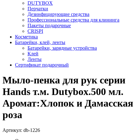
DUTYBOX
Перчатки
Дезинфицирующие средства
Профессиональные средства для клининга
Пакеты подарочные
CRISPI
Косметика
Батарейки, клей, ленты
Батарейки, зарядные устройства
Клей
Ленты
Сертификат подарочный
Мыло-пенка для рук серии
Hands т.м. Dutybox.500 мл.
Аромат:Хлопок и Дамасская
роза
Артикул:
db-1226