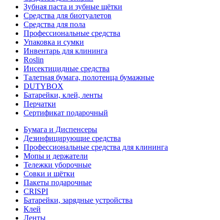
Зубная паста и зубные щётки
Средства для биотуалетов
Средства для пола
Профессиональные средства
Упаковка и сумки
Инвентарь для клининга
Roslin
Инсектицидные средства
Талетная бумага, полотенца бумажные
DUTYBOX
Батарейки, клей, ленты
Перчатки
Сертификат подарочный
Бумага и Диспенсеры
Дезинфицирующие средства
Профессиональные средства для клининга
Мопы и держатели
Тележки уборочные
Совки и щётки
Пакеты подарочные
CRISPI
Батарейки, зарядные устройства
Клей
Ленты