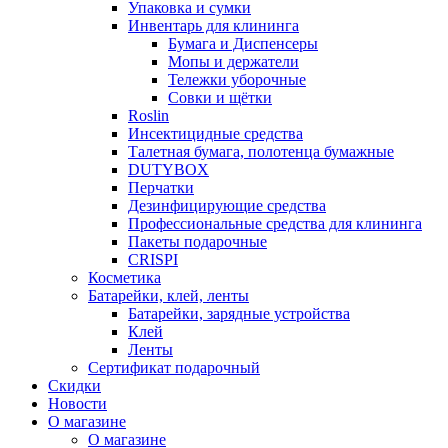
Упаковка и сумки
Инвентарь для клининга
Бумага и Диспенсеры
Мопы и держатели
Тележки уборочные
Совки и щётки
Roslin
Инсектицидные средства
Талетная бумага, полотенца бумажные
DUTYBOX
Перчатки
Дезинфицирующие средства
Профессиональные средства для клининга
Пакеты подарочные
CRISPI
Косметика
Батарейки, клей, ленты
Батарейки, зарядные устройства
Клей
Ленты
Сертификат подарочный
Скидки
Новости
О магазине
О магазине