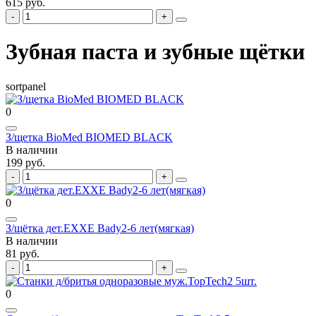
615 руб.
Зубная паста и зубные щётки
sortpanel
0
З/щетка BioMed BIOMED BLACK
В наличии
199 руб.
0
З/щётка дет.EXXE Bady2-6 лет(мягкая)
В наличии
81 руб.
0