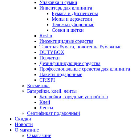
Упаковка и сумки
Инвентарь для клининга
Бумага и Диспенсеры
Мопы и держатели
Тележки уборочные
Совки и щётки
Roslin
Инсектицидные средства
Талетная бумага, полотенца бумажные
DUTYBOX
Перчатки
Дезинфицирующие средства
Профессиональные средства для клининга
Пакеты подарочные
CRISPI
Косметика
Батарейки, клей, ленты
Батарейки, зарядные устройства
Клей
Ленты
Сертификат подарочный
Скидки
Новости
О магазине
О магазине