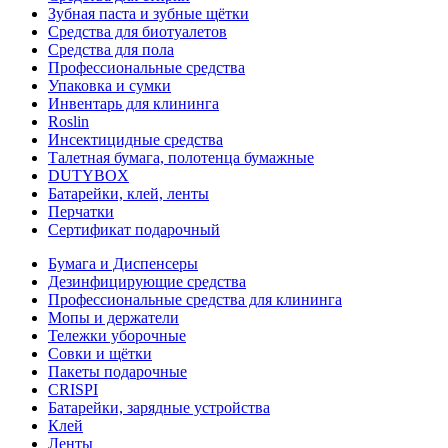
Зубная паста и зубные щётки
Средства для биотуалетов
Средства для пола
Профессиональные средства
Упаковка и сумки
Инвентарь для клининга
Roslin
Инсектицидные средства
Талетная бумага, полотенца бумажные
DUTYBOX
Батарейки, клей, ленты
Перчатки
Сертификат подарочный
Бумага и Диспенсеры
Дезинфицирующие средства
Профессиональные средства для клининга
Мопы и держатели
Тележки уборочные
Совки и щётки
Пакеты подарочные
CRISPI
Батарейки, зарядные устройства
Клей
Ленты