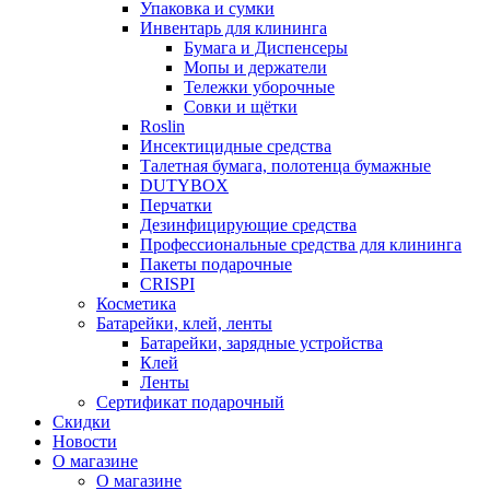
Упаковка и сумки
Инвентарь для клининга
Бумага и Диспенсеры
Мопы и держатели
Тележки уборочные
Совки и щётки
Roslin
Инсектицидные средства
Талетная бумага, полотенца бумажные
DUTYBOX
Перчатки
Дезинфицирующие средства
Профессиональные средства для клининга
Пакеты подарочные
CRISPI
Косметика
Батарейки, клей, ленты
Батарейки, зарядные устройства
Клей
Ленты
Сертификат подарочный
Скидки
Новости
О магазине
О магазине