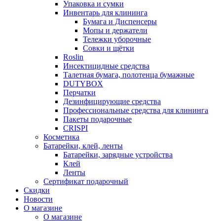
Упаковка и сумки
Инвентарь для клининга
Бумага и Диспенсеры
Мопы и держатели
Тележки уборочные
Совки и щётки
Roslin
Инсектицидные средства
Талетная бумага, полотенца бумажные
DUTYBOX
Перчатки
Дезинфицирующие средства
Профессиональные средства для клининга
Пакеты подарочные
CRISPI
Косметика
Батарейки, клей, ленты
Батарейки, зарядные устройства
Клей
Ленты
Сертификат подарочный
Скидки
Новости
О магазине
О магазине