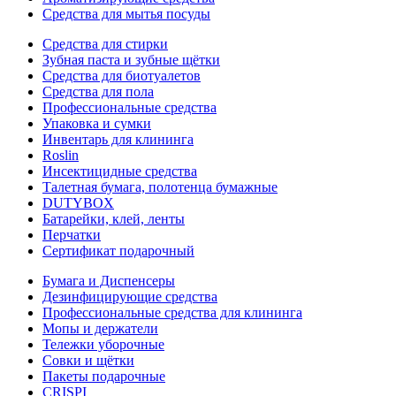
Средства для мытья посуды
Средства для стирки
Зубная паста и зубные щётки
Средства для биотуалетов
Средства для пола
Профессиональные средства
Упаковка и сумки
Инвентарь для клининга
Roslin
Инсектицидные средства
Талетная бумага, полотенца бумажные
DUTYBOX
Батарейки, клей, ленты
Перчатки
Сертификат подарочный
Бумага и Диспенсеры
Дезинфицирующие средства
Профессиональные средства для клининга
Мопы и держатели
Тележки уборочные
Совки и щётки
Пакеты подарочные
CRISPI