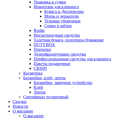
Упаковка и сумки
Инвентарь для клининга
Бумага и Диспенсеры
Мопы и держатели
Тележки уборочные
Совки и щётки
Roslin
Инсектицидные средства
Талетная бумага, полотенца бумажные
DUTYBOX
Перчатки
Дезинфицирующие средства
Профессиональные средства для клининга
Пакеты подарочные
CRISPI
Косметика
Батарейки, клей, ленты
Батарейки, зарядные устройства
Клей
Ленты
Сертификат подарочный
Скидки
Новости
О магазине
О магазине