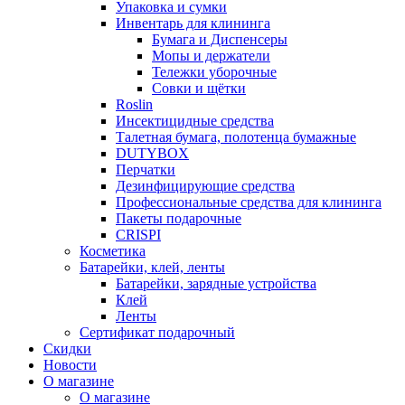
Упаковка и сумки
Инвентарь для клининга
Бумага и Диспенсеры
Мопы и держатели
Тележки уборочные
Совки и щётки
Roslin
Инсектицидные средства
Талетная бумага, полотенца бумажные
DUTYBOX
Перчатки
Дезинфицирующие средства
Профессиональные средства для клининга
Пакеты подарочные
CRISPI
Косметика
Батарейки, клей, ленты
Батарейки, зарядные устройства
Клей
Ленты
Сертификат подарочный
Скидки
Новости
О магазине
О магазине