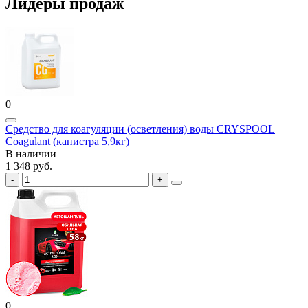
Лидеры продаж
0
Средство для коагуляции (осветления) воды CRYSPOOL
Coagulant (канистра 5,9кг)
В наличии
1 348 руб.
0