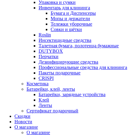
Упаковка и сумки
Инвентарь для клининга
Бумага и Диспенсеры
Мопы и держатели
Тележки уборочные
Совки и щётки
Roslin
Инсектицидные средства
Талетная бумага, полотенца бумажные
DUTYBOX
Перчатки
Дезинфицирующие средства
Профессиональные средства для клининга
Пакеты подарочные
CRISPI
Косметика
Батарейки, клей, ленты
Батарейки, зарядные устройства
Клей
Ленты
Сертификат подарочный
Скидки
Новости
О магазине
О магазине