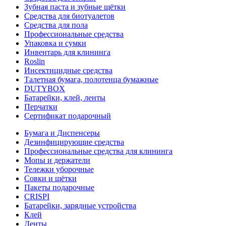
Зубная паста и зубные щётки
Средства для биотуалетов
Средства для пола
Профессиональные средства
Упаковка и сумки
Инвентарь для клининга
Roslin
Инсектицидные средства
Талетная бумага, полотенца бумажные
DUTYBOX
Батарейки, клей, ленты
Перчатки
Сертификат подарочный
Бумага и Диспенсеры
Дезинфицирующие средства
Профессиональные средства для клининга
Мопы и держатели
Тележки уборочные
Совки и щётки
Пакеты подарочные
CRISPI
Батарейки, зарядные устройства
Клей
Ленты