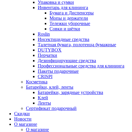
Упаковка и сумки
Инвентарь для клининга
Бумага и Диспенсеры
Мопы и держатели
Тележки уборочные
Совки и щётки
Roslin
Инсектицидные средства
Талетная бумага, полотенца бумажные
DUTYBOX
Перчатки
Дезинфицирующие средства
Профессиональные средства для клининга
Пакеты подарочные
CRISPI
Косметика
Батарейки, клей, ленты
Батарейки, зарядные устройства
Клей
Ленты
Сертификат подарочный
Скидки
Новости
О магазине
О магазине