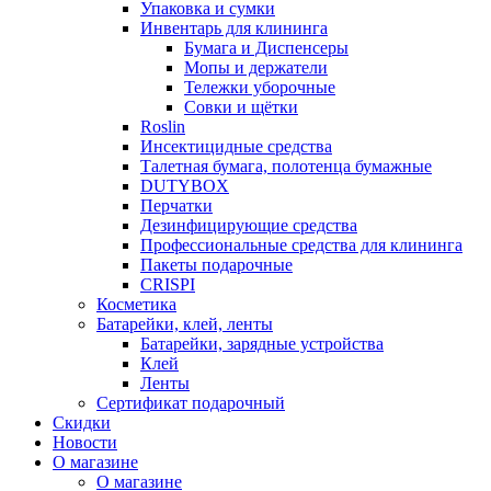
Упаковка и сумки
Инвентарь для клининга
Бумага и Диспенсеры
Мопы и держатели
Тележки уборочные
Совки и щётки
Roslin
Инсектицидные средства
Талетная бумага, полотенца бумажные
DUTYBOX
Перчатки
Дезинфицирующие средства
Профессиональные средства для клининга
Пакеты подарочные
CRISPI
Косметика
Батарейки, клей, ленты
Батарейки, зарядные устройства
Клей
Ленты
Сертификат подарочный
Скидки
Новости
О магазине
О магазине