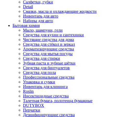
Салфетки, губки
Detail
Смазки, масла и охлаждающие жидкости
Инвентарь для авто
Наборы для авто
Бытовая химия
Мыло, шампуни, гели
Средства для кухни и сантехники
Чистящие средства для дома
Средства для стёкол и зеркал
Ароматизирующие средства
Средства для мытья посуды
Средства для стирки
Зубная паста и зубные щётки
Средства для биотуалетов
Средства для пола
Профессиональные средства
Упаковка и сумки
Инвентарь для клининга
Roslin
Инсектицидные средства
Талетная бумага, полотенца бумажные
DUTYBOX
Перчатки
Дезинфицирующие средства