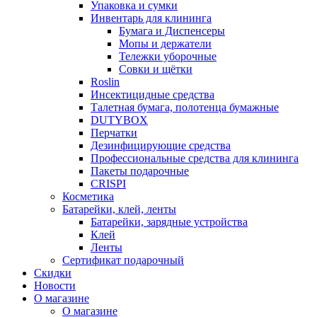
Упаковка и сумки
Инвентарь для клининга
Бумага и Диспенсеры
Мопы и держатели
Тележки уборочные
Совки и щётки
Roslin
Инсектицидные средства
Талетная бумага, полотенца бумажные
DUTYBOX
Перчатки
Дезинфицирующие средства
Профессиональные средства для клининга
Пакеты подарочные
CRISPI
Косметика
Батарейки, клей, ленты
Батарейки, зарядные устройства
Клей
Ленты
Сертификат подарочный
Скидки
Новости
О магазине
О магазине