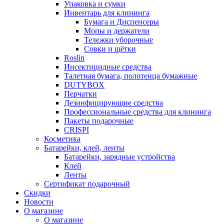
Упаковка и сумки
Инвентарь для клининга
Бумага и Диспенсеры
Мопы и держатели
Тележки уборочные
Совки и щётки
Roslin
Инсектицидные средства
Талетная бумага, полотенца бумажные
DUTYBOX
Перчатки
Дезинфицирующие средства
Профессиональные средства для клининга
Пакеты подарочные
CRISPI
Косметика
Батарейки, клей, ленты
Батарейки, зарядные устройства
Клей
Ленты
Сертификат подарочный
Скидки
Новости
О магазине
О магазине