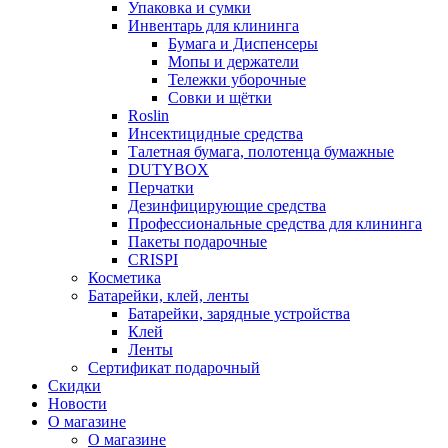
Упаковка и сумки
Инвентарь для клининга
Бумага и Диспенсеры
Мопы и держатели
Тележки уборочные
Совки и щётки
Roslin
Инсектицидные средства
Талетная бумага, полотенца бумажные
DUTYBOX
Перчатки
Дезинфицирующие средства
Профессиональные средства для клининга
Пакеты подарочные
CRISPI
Косметика
Батарейки, клей, ленты
Батарейки, зарядные устройства
Клей
Ленты
Сертификат подарочный
Скидки
Новости
О магазине
О магазине