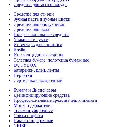
Средства для мытья посуды
Средства для стирки
Зубная паста и зубные щётки
Средства для биотуалетов
Средства для пола
Профессиональные средства
Упаковка и сумки
Инвентарь для клининга
Roslin
Инсектицидные средства
Талетная бумага, полотенца бумажные
DUTYBOX
Батарейки, клей, ленты
Перчатки
Сертификат подарочный
Бумага и Диспенсеры
Дезинфицирующие средства
Профессиональные средства для клининга
Мопы и держатели
Тележки уборочные
Совки и щётки
Пакеты подарочные
CRISPI