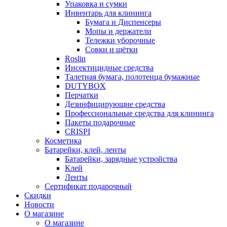
Упаковка и сумки
Инвентарь для клининга
Бумага и Диспенсеры
Мопы и держатели
Тележки уборочные
Совки и щётки
Roslin
Инсектицидные средства
Талетная бумага, полотенца бумажные
DUTYBOX
Перчатки
Дезинфицирующие средства
Профессиональные средства для клининга
Пакеты подарочные
CRISPI
Косметика
Батарейки, клей, ленты
Батарейки, зарядные устройства
Клей
Ленты
Сертификат подарочный
Скидки
Новости
О магазине
О магазине