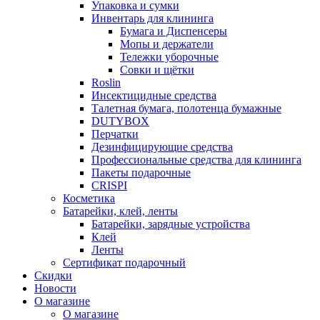
Упаковка и сумки
Инвентарь для клининга
Бумага и Диспенсеры
Мопы и держатели
Тележки уборочные
Совки и щётки
Roslin
Инсектицидные средства
Талетная бумага, полотенца бумажные
DUTYBOX
Перчатки
Дезинфицирующие средства
Профессиональные средства для клининга
Пакеты подарочные
CRISPI
Косметика
Батарейки, клей, ленты
Батарейки, зарядные устройства
Клей
Ленты
Сертификат подарочный
Скидки
Новости
О магазине
О магазине