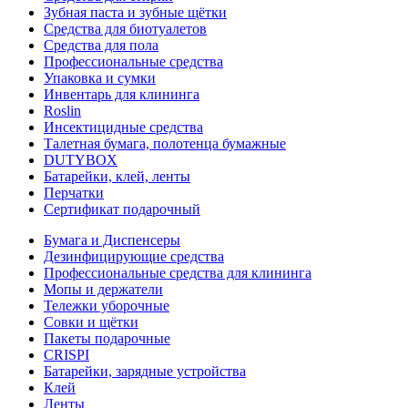
Зубная паста и зубные щётки
Средства для биотуалетов
Средства для пола
Профессиональные средства
Упаковка и сумки
Инвентарь для клининга
Roslin
Инсектицидные средства
Талетная бумага, полотенца бумажные
DUTYBOX
Батарейки, клей, ленты
Перчатки
Сертификат подарочный
Бумага и Диспенсеры
Дезинфицирующие средства
Профессиональные средства для клининга
Мопы и держатели
Тележки уборочные
Совки и щётки
Пакеты подарочные
CRISPI
Батарейки, зарядные устройства
Клей
Ленты