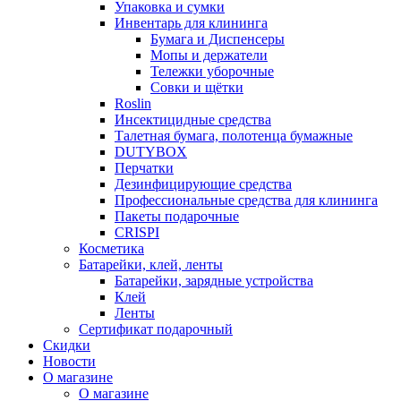
Упаковка и сумки
Инвентарь для клининга
Бумага и Диспенсеры
Мопы и держатели
Тележки уборочные
Совки и щётки
Roslin
Инсектицидные средства
Талетная бумага, полотенца бумажные
DUTYBOX
Перчатки
Дезинфицирующие средства
Профессиональные средства для клининга
Пакеты подарочные
CRISPI
Косметика
Батарейки, клей, ленты
Батарейки, зарядные устройства
Клей
Ленты
Сертификат подарочный
Скидки
Новости
О магазине
О магазине