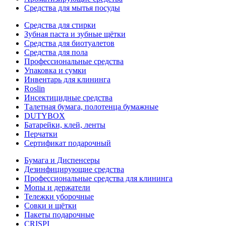
Средства для мытья посуды
Средства для стирки
Зубная паста и зубные щётки
Средства для биотуалетов
Средства для пола
Профессиональные средства
Упаковка и сумки
Инвентарь для клининга
Roslin
Инсектицидные средства
Талетная бумага, полотенца бумажные
DUTYBOX
Батарейки, клей, ленты
Перчатки
Сертификат подарочный
Бумага и Диспенсеры
Дезинфицирующие средства
Профессиональные средства для клининга
Мопы и держатели
Тележки уборочные
Совки и щётки
Пакеты подарочные
CRISPI