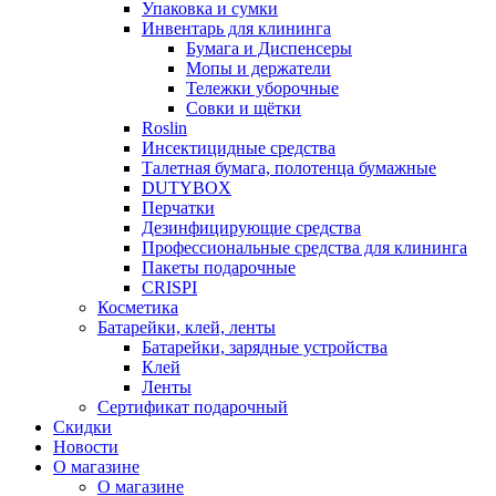
Упаковка и сумки
Инвентарь для клининга
Бумага и Диспенсеры
Мопы и держатели
Тележки уборочные
Совки и щётки
Roslin
Инсектицидные средства
Талетная бумага, полотенца бумажные
DUTYBOX
Перчатки
Дезинфицирующие средства
Профессиональные средства для клининга
Пакеты подарочные
CRISPI
Косметика
Батарейки, клей, ленты
Батарейки, зарядные устройства
Клей
Ленты
Сертификат подарочный
Скидки
Новости
О магазине
О магазине