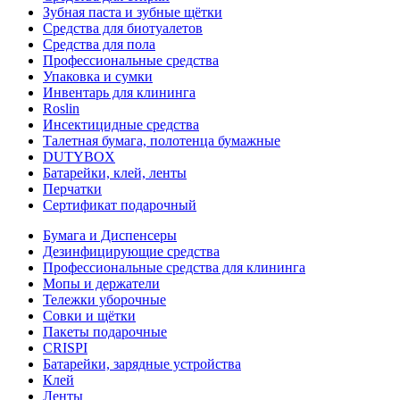
Зубная паста и зубные щётки
Средства для биотуалетов
Средства для пола
Профессиональные средства
Упаковка и сумки
Инвентарь для клининга
Roslin
Инсектицидные средства
Талетная бумага, полотенца бумажные
DUTYBOX
Батарейки, клей, ленты
Перчатки
Сертификат подарочный
Бумага и Диспенсеры
Дезинфицирующие средства
Профессиональные средства для клининга
Мопы и держатели
Тележки уборочные
Совки и щётки
Пакеты подарочные
CRISPI
Батарейки, зарядные устройства
Клей
Ленты