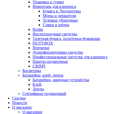
Упаковка и сумки
Инвентарь для клининга
Бумага и Диспенсеры
Мопы и держатели
Тележки уборочные
Совки и щётки
Roslin
Инсектицидные средства
Талетная бумага, полотенца бумажные
DUTYBOX
Перчатки
Дезинфицирующие средства
Профессиональные средства для клининга
Пакеты подарочные
CRISPI
Косметика
Батарейки, клей, ленты
Батарейки, зарядные устройства
Клей
Ленты
Сертификат подарочный
Скидки
Новости
О магазине
О магазине