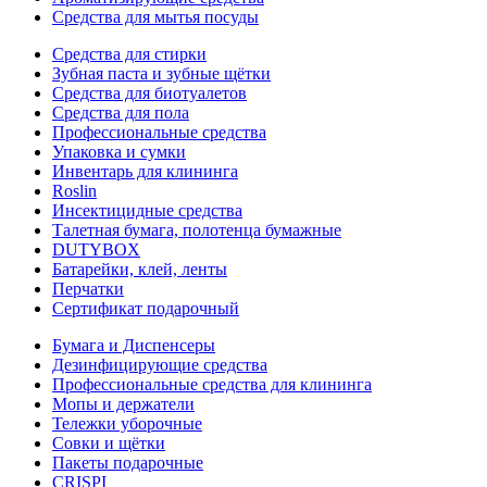
Средства для мытья посуды
Средства для стирки
Зубная паста и зубные щётки
Средства для биотуалетов
Средства для пола
Профессиональные средства
Упаковка и сумки
Инвентарь для клининга
Roslin
Инсектицидные средства
Талетная бумага, полотенца бумажные
DUTYBOX
Батарейки, клей, ленты
Перчатки
Сертификат подарочный
Бумага и Диспенсеры
Дезинфицирующие средства
Профессиональные средства для клининга
Мопы и держатели
Тележки уборочные
Совки и щётки
Пакеты подарочные
CRISPI