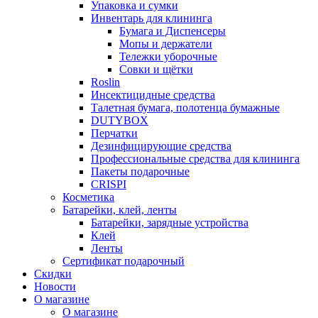
Упаковка и сумки
Инвентарь для клининга
Бумага и Диспенсеры
Мопы и держатели
Тележки уборочные
Совки и щётки
Roslin
Инсектицидные средства
Талетная бумага, полотенца бумажные
DUTYBOX
Перчатки
Дезинфицирующие средства
Профессиональные средства для клининга
Пакеты подарочные
CRISPI
Косметика
Батарейки, клей, ленты
Батарейки, зарядные устройства
Клей
Ленты
Сертификат подарочный
Скидки
Новости
О магазине
О магазине