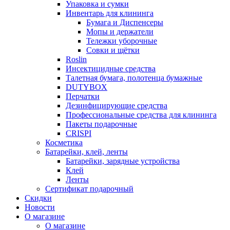
Упаковка и сумки
Инвентарь для клининга
Бумага и Диспенсеры
Мопы и держатели
Тележки уборочные
Совки и щётки
Roslin
Инсектицидные средства
Талетная бумага, полотенца бумажные
DUTYBOX
Перчатки
Дезинфицирующие средства
Профессиональные средства для клининга
Пакеты подарочные
CRISPI
Косметика
Батарейки, клей, ленты
Батарейки, зарядные устройства
Клей
Ленты
Сертификат подарочный
Скидки
Новости
О магазине
О магазине