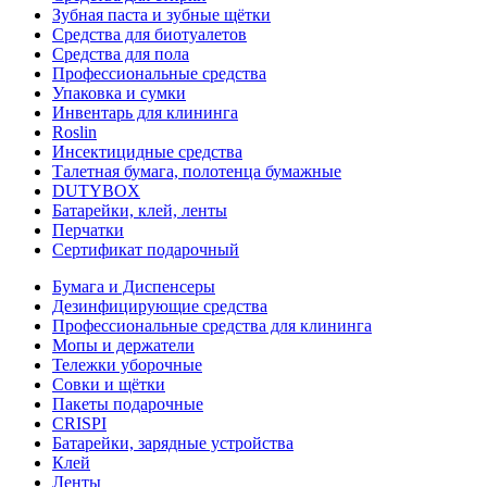
Зубная паста и зубные щётки
Средства для биотуалетов
Средства для пола
Профессиональные средства
Упаковка и сумки
Инвентарь для клининга
Roslin
Инсектицидные средства
Талетная бумага, полотенца бумажные
DUTYBOX
Батарейки, клей, ленты
Перчатки
Сертификат подарочный
Бумага и Диспенсеры
Дезинфицирующие средства
Профессиональные средства для клининга
Мопы и держатели
Тележки уборочные
Совки и щётки
Пакеты подарочные
CRISPI
Батарейки, зарядные устройства
Клей
Ленты