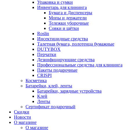
Упаковка и сумки
Инвентарь для клининга
Бумага и Диспенсеры
Мопы и держатели
Тележки уборочные
Совки и щётки
Roslin
Инсектицидные средства
Талетная бумага, полотенца бумажные
DUTYBOX
Перчатки
Дезинфицирующие средства
Профессиональные средства для клининга
Пакеты подарочные
CRISPI
Косметика
Батарейки, клей, ленты
Батарейки, зарядные устройства
Клей
Ленты
Сертификат подарочный
Скидки
Новости
О магазине
О магазине