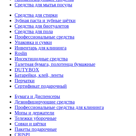
Средства для мытья посуды
Средства для стирки
Зубная паста и зубные щётки
Средства для биотуалетов
Средства для пола
Профессиональные средства
Упаковка и сумки
Инвентарь для клининга
Roslin
Инсектицидные средства
Талетная бумага, полотенца бумажные
DUTYBOX
Батарейки, клей, ленты
Перчатки
Сертификат подарочный
Бумага и Диспенсеры
Дезинфицирующие средства
Профессиональные средства для клининга
Мопы и держатели
Тележки уборочные
Совки и щётки
Пакеты подарочные
CRISPI