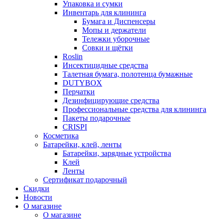
Упаковка и сумки
Инвентарь для клининга
Бумага и Диспенсеры
Мопы и держатели
Тележки уборочные
Совки и щётки
Roslin
Инсектицидные средства
Талетная бумага, полотенца бумажные
DUTYBOX
Перчатки
Дезинфицирующие средства
Профессиональные средства для клининга
Пакеты подарочные
CRISPI
Косметика
Батарейки, клей, ленты
Батарейки, зарядные устройства
Клей
Ленты
Сертификат подарочный
Скидки
Новости
О магазине
О магазине