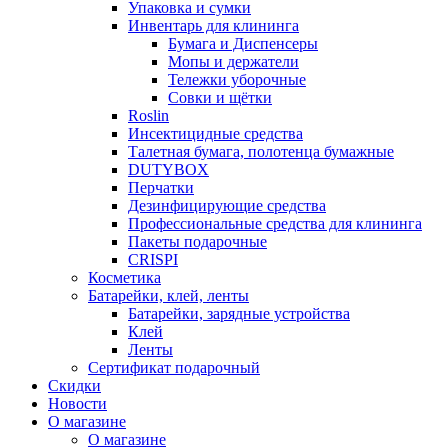
Упаковка и сумки
Инвентарь для клининга
Бумага и Диспенсеры
Мопы и держатели
Тележки уборочные
Совки и щётки
Roslin
Инсектицидные средства
Талетная бумага, полотенца бумажные
DUTYBOX
Перчатки
Дезинфицирующие средства
Профессиональные средства для клининга
Пакеты подарочные
CRISPI
Косметика
Батарейки, клей, ленты
Батарейки, зарядные устройства
Клей
Ленты
Сертификат подарочный
Скидки
Новости
О магазине
О магазине