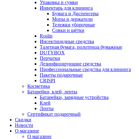
Упаковка и сумки
Инвентарь для клининга
Бумага и Диспенсеры
Мопы и держатели
Тележки уборочные
Совки и щётки
Roslin
Инсектицидные средства
Талетная бумага, полотенца бумажные
DUTYBOX
Перчатки
Дезинфицирующие средства
Профессиональные средства для клининга
Пакеты подарочные
CRISPI
Косметика
Батарейки, клей, ленты
Батарейки, зарядные устройства
Клей
Ленты
Сертификат подарочный
Скидки
Новости
О магазине
О магазине